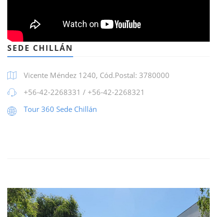
SEDE CHILLÁN
Vicente Méndez 1240, Cód.Postal: 3780000
+56-42-2268331 / +56-42-2268321
Tour 360 Sede Chillán