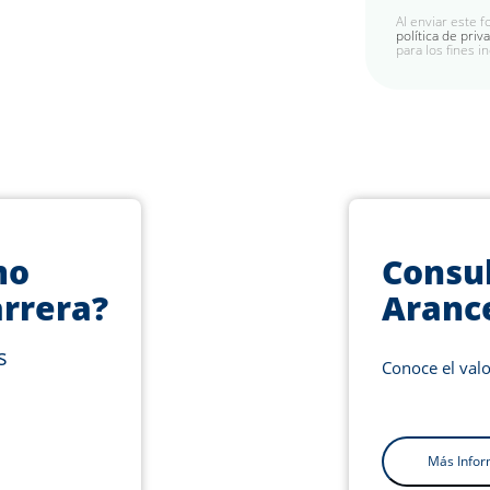
Al enviar este 
política de priv
para los fines i
mo
Consul
arrera?
Aranc
s
Conoce el valo
Más Infor