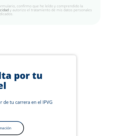
formulario, confirmo que he leído y comprendido la
acidad
y autorizo el tratamiento de mis datos personales
ndicados.
ta por tu
el
r de tu carrera en el IPVG
mación