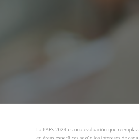
La PAES 2024 es una evaluación que reemplaza 
en áreas específicas según los intereses de cada