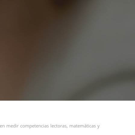
S
 en medir competencias lectoras, matemáticas y