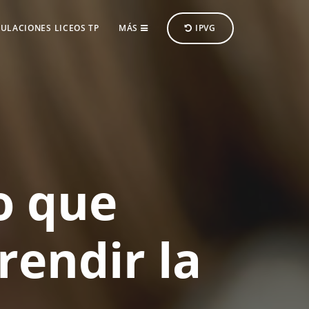
ULACIONES LICEOS TP
MÁS
IPVG
o que
rendir la