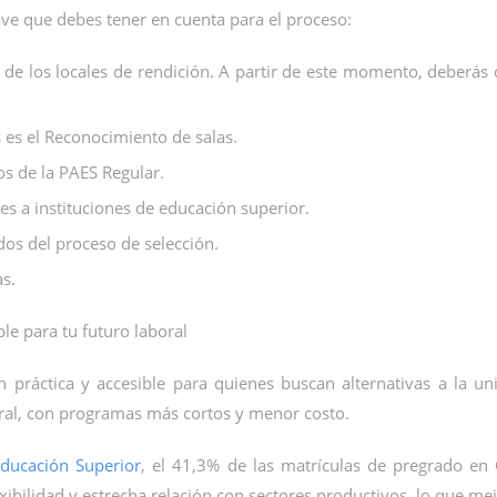
ave que debes tener en cuenta para el proceso:
de los locales de rendición. A partir de este momento, deberás de
s es el Reconocimiento de salas.
os de la PAES Regular.
es a instituciones de educación superior.
dos del proceso de selección.
s.
le para tu futuro laboral
 práctica y accesible para quienes buscan alternativas a la un
oral, con programas más cortos y menor costo.
Educación Superior
, el 41,3% de las matrículas de pregrado en 
xibilidad y estrecha relación con sectores productivos, lo que me